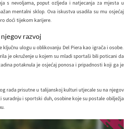
ja s nevoljama, poput ozljeda i natjecanja za mjesta u
ažan mentalni sklop. Ova iskustva usadila su mu osjećaj
ro doći tijekom karijere.
 njegov razvoj
e ključnu ulogu u oblikovanju Del Piera kao igrača i osobe.
la je okruženje u kojem su mladi sportaši bili poticani da
adina potaknula je osjećaj ponosa i pripadnosti koji ga je
og rada prisutne u talijanskoj kulturi utjecale su na njegov
iti suradnju i sportski duh, osobine koje su postale obilježja
nu.