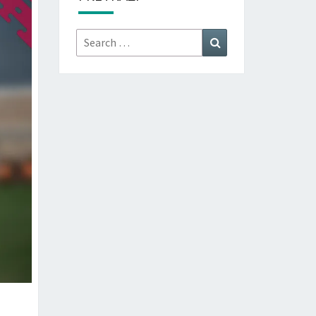
Search
Search
for: