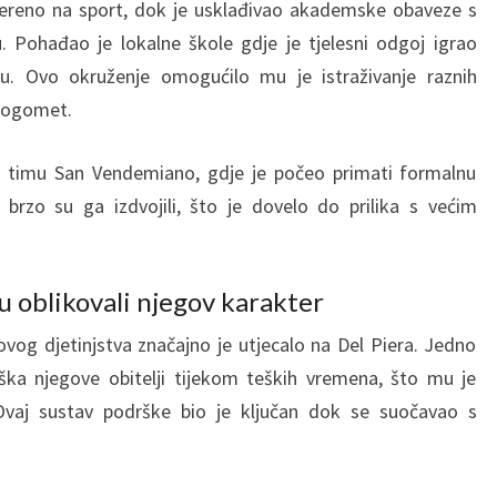
jereno na sport, dok je usklađivao akademske obaveze s
Pohađao je lokalne škole gdje je tjelesni odgoj igrao
u. Ovo okruženje omogućilo mu je istraživanje raznih
 nogomet.
m timu San Vendemiano, gdje je počeo primati formalnu
brzo su ga izdvojili, što je dovelo do prilika s većim
u oblikovali njegov karakter
ovog djetinjstva značajno je utjecalo na Del Piera. Jedno
rška njegove obitelji tijekom teških vremena, što mu je
 Ovaj sustav podrške bio je ključan dok se suočavao s