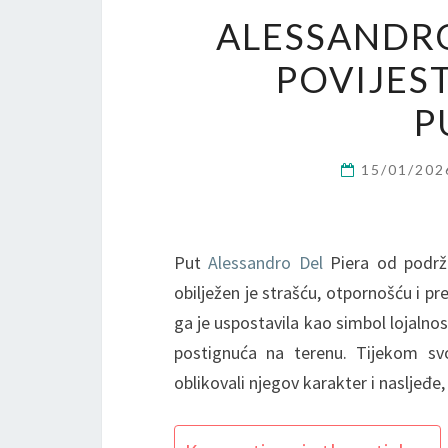
ALESSANDRO
POVIJES
P
15/01/20
Put
Alessandro Del
Piera od podrža
obilježen je strašću, otpornošću i p
ga je uspostavila kao simbol lojalnos
postignuća na terenu. Tijekom sv
oblikovali njegov karakter i nasljeđe,