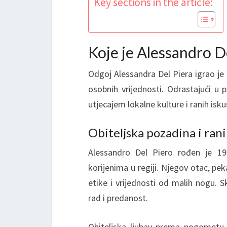
Key sections in the article:
Koje je Alessandro D
Odgoj Alessandra Del Piera igrao je
osobnih vrijednosti. Odrastajući u 
utjecajem lokalne kulture i ranih is
Obiteljska pozadina i rani 
Alessandro Del Piero rođen je 197
korijenima u regiji. Njegov otac, pe
etike i vrijednosti od malih nogu. S
rad i predanost.
Obiteljska ljubav prema nogometu bi