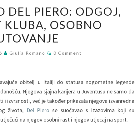
ALESSANDRO
 DEL PIERO: ODGOJ,
DEL
T KLUBA, OSOBNO
PIERO:
ODGOJ,
UTOVANJE
POVIJEST
KLUBA,
Comments
26
Giulia Romano
0 Comment
OSOBNO
PUTOVANJE
vajuće obitelji u Italiji do statusa nogometne legende
redanošću. Njegova sjajna karijera u Juventusu ne samo da
ti i izvrsnosti, već je također prikazala njegova izvanredna
og života,
Del Piero
se suočavao s izazovima koji su
 utječući na njegov osobni rast i njegov utjecaj na sport.