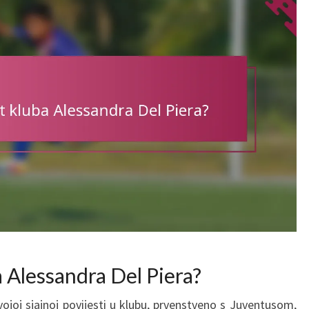
a Alessandra Del Piera?
ojoj sjajnoj povijesti u klubu, prvenstveno s Juventusom,