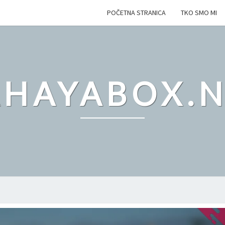
POČETNA STRANICA
TKO SMO MI
AHAYABOX.N