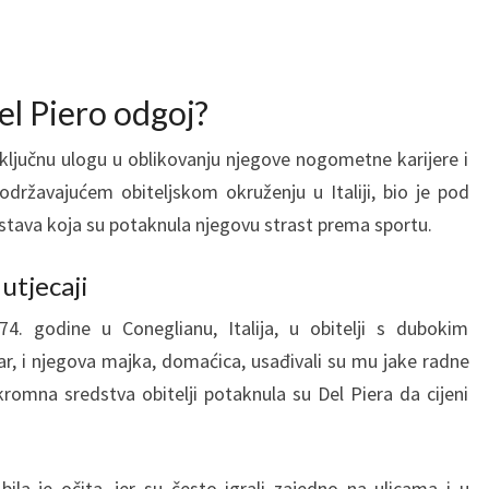
el Piero odgoj?
 ključnu ulogu u oblikovanju njegove nogometne karijere i
podržavajućem obiteljskom okruženju u Italiji, bio je pod
kustava koja su potaknula njegovu strast prema sportu.
utjecaji
4. godine u Coneglianu, Italija, u obitelji s dubokim
kar, i njegova majka, domaćica, usađivali su mu jake radne
kromna sredstva obitelji potaknula su Del Piera da cijeni
la je očita, jer su često igrali zajedno na ulicama i u