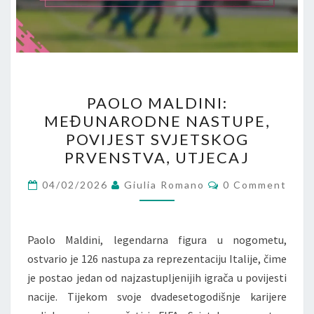
PAOLO
PAOLO MALDINI:
MALDINI:
MEĐUNARODNE NASTUPE,
MEĐUNARODNE
POVIJEST SVJETSKOG
NASTUPE,
PRVENSTVA, UTJECAJ
POVIJEST
Comments
SVJETSKOG
04/02/2026
Giulia Romano
0 Comment
PRVENSTVA,
UTJECAJ
Paolo Maldini, legendarna figura u nogometu,
ostvario je 126 nastupa za reprezentaciju Italije, čime
je postao jedan od najzastupljenijih igrača u povijesti
nacije. Tijekom svoje dvadesetogodišnje karijere