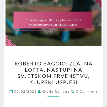
ROBERTO
ROBERTO BAGGIO: ZLATNA
BAGGIO:
LOPTA, NASTUPI NA
ZLATNA
SVJETSKOM PRVENSTVU,
LOPTA,
KLUPSKI USPJESI
NASTUPI
Comments
NA
03/02/2026
Giulia Romano
0 Comment
SVJETSKOM
PRVENSTVU,