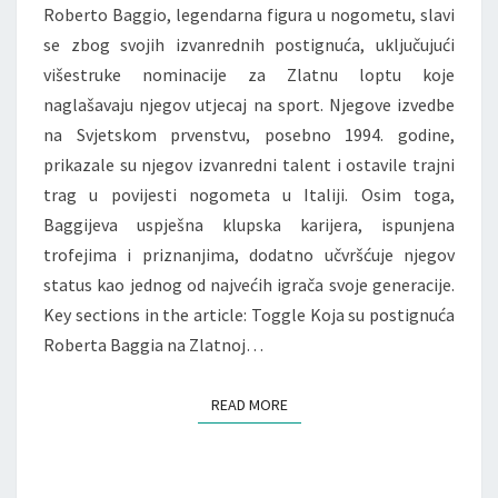
Roberto Baggio, legendarna figura u nogometu, slavi
KLUPSKI
se zbog svojih izvanrednih postignuća, uključujući
USPJESI
višestruke nominacije za Zlatnu loptu koje
naglašavaju njegov utjecaj na sport. Njegove izvedbe
na Svjetskom prvenstvu, posebno 1994. godine,
prikazale su njegov izvanredni talent i ostavile trajni
trag u povijesti nogometa u Italiji. Osim toga,
Baggijeva uspješna klupska karijera, ispunjena
trofejima i priznanjima, dodatno učvršćuje njegov
status kao jednog od najvećih igrača svoje generacije.
Key sections in the article: Toggle Koja su postignuća
Roberta Baggia na Zlatnoj…
READ MORE
READ MORE