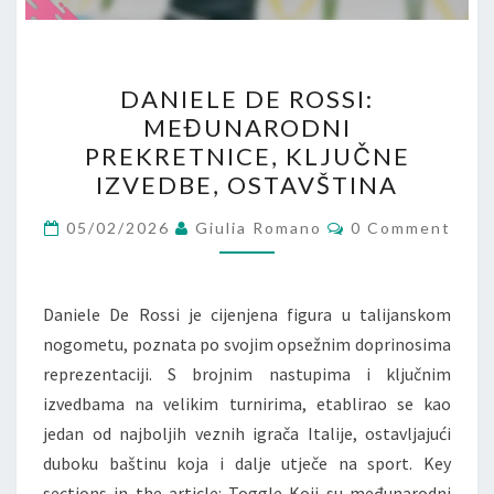
DANIELE
DANIELE DE ROSSI:
DE
MEĐUNARODNI
ROSSI:
PREKRETNICE, KLJUČNE
MEĐUNARODNI
IZVEDBE, OSTAVŠTINA
PREKRETNICE,
Comments
KLJUČNE
05/02/2026
Giulia Romano
0 Comment
IZVEDBE,
OSTAVŠTINA
Daniele De Rossi je cijenjena figura u talijanskom
nogometu, poznata po svojim opsežnim doprinosima
reprezentaciji. S brojnim nastupima i ključnim
izvedbama na velikim turnirima, etablirao se kao
jedan od najboljih veznih igrača Italije, ostavljajući
duboku baštinu koja i dalje utječe na sport. Key
sections in the article: Toggle Koji su međunarodni