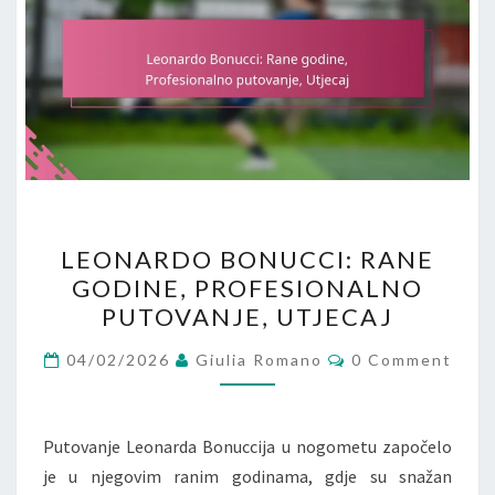
LEONARDO
LEONARDO BONUCCI: RANE
BONUCCI:
GODINE, PROFESIONALNO
RANE
PUTOVANJE, UTJECAJ
GODINE,
PROFESIONALNO
Comments
04/02/2026
Giulia Romano
0 Comment
PUTOVANJE,
UTJECAJ
Putovanje Leonarda Bonuccija u nogometu započelo
je u njegovim ranim godinama, gdje su snažan