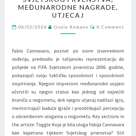
KAPETAN
MEĐUNARODNE NAGRADE,
SVJETSKOG
UTJECAJ
PRVENSTVA,
Comments
MEĐUNARODNE
06/02/2026
Giulia Romano
0 Comment
NAGRADE,
UTJECAJ
Fabio Cannavaro, poznat po svom izvanrednom
vođenju, predvodio je talijansku reprezentaciju do
pobjede na FIFA Svjetskom prvenstvu 2006. godine,
pokazujući svoju taktičku sposobnost i sposobnost
inspiriranja. Njegovi impresivni međunarodni uspjesi
učvrstili su njegov status kao jednog od najvećih
braniča u nogometu, dok njegov utjecaj nadilazi igru,
mentorirajući buduće igrače i preoblikujući percepciju
o obrambenim ulogama u nogometu. Key sections in
the article: Toggle Koja je bila uloga Fabija Cannavara
kao kapetana tijekom Svjetskog prvenstva? Stil