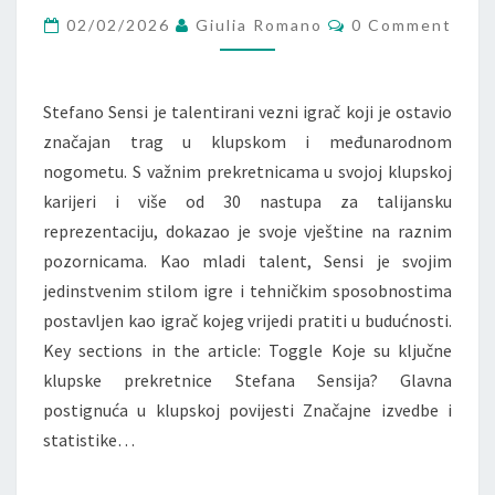
Comments
NASTUPI,
02/02/2026
Giulia Romano
0 Comment
OSLANJAJUĆI
SE
Stefano Sensi je talentirani vezni igrač koji je ostavio
NA
značajan trag u klupskom i međunarodnom
TALENT
nogometu. S važnim prekretnicama u svojoj klupskoj
karijeri i više od 30 nastupa za talijansku
reprezentaciju, dokazao je svoje vještine na raznim
pozornicama. Kao mladi talent, Sensi je svojim
jedinstvenim stilom igre i tehničkim sposobnostima
postavljen kao igrač kojeg vrijedi pratiti u budućnosti.
Key sections in the article: Toggle Koje su ključne
klupske prekretnice Stefana Sensija? Glavna
postignuća u klupskoj povijesti Značajne izvedbe i
statistike…