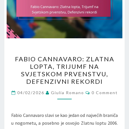
FABIO
FABIO CANNAVARO: ZLATNA
CANNAVARO:
LOPTA, TRIJUMF NA
ZLATNA
SVJETSKOM PRVENSTVU,
LOPTA,
DEFENZIVNI REKORDI
TRIJUMF
Comments
NA
04/02/2026
Giulia Romano
0 Comment
SVJETSKOM
PRVENSTVU,
Fabio Cannavaro slavi se kao jedan od najvećih braniča
DEFENZIVNI
u nogometu, a posebno je osvojio Zlatnu loptu 2006.
REKORDI