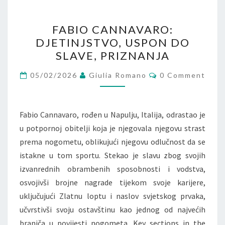
FABIO
FABIO CANNAVARO:
CANNAVARO:
DJETINJSTVO, USPON DO
DJETINJSTVO,
SLAVE, PRIZNANJA
USPON
DO
Comments
05/02/2026
Giulia Romano
0 Comment
SLAVE,
PRIZNANJA
Fabio Cannavaro, rođen u Napulju, Italija, odrastao je
u potpornoj obitelji koja je njegovala njegovu strast
prema nogometu, oblikujući njegovu odlučnost da se
istakne u tom sportu. Stekao je slavu zbog svojih
izvanrednih obrambenih sposobnosti i vodstva,
osvojivši brojne nagrade tijekom svoje karijere,
uključujući Zlatnu loptu i naslov svjetskog prvaka,
učvrstivši svoju ostavštinu kao jednog od najvećih
braniča u povijesti nogometa. Key sections in the