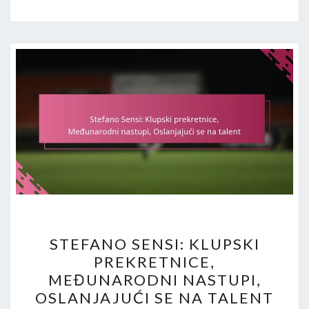
STEFANO
STEFANO SENSI: KLUPSKI
SENSI:
PREKRETNICE,
KLUPSKI
MEĐUNARODNI NASTUPI,
PREKRETNICE,
OSLANJAJUĆI SE NA TALENT
MEĐUNARODNI