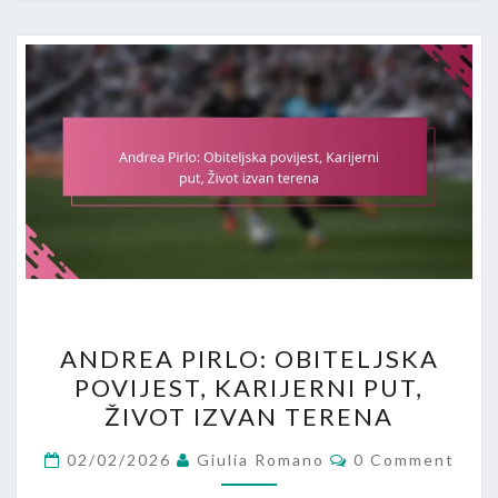
ANDREA
ANDREA PIRLO: OBITELJSKA
PIRLO:
POVIJEST, KARIJERNI PUT,
OBITELJSKA
ŽIVOT IZVAN TERENA
POVIJEST,
KARIJERNI
Comments
02/02/2026
Giulia Romano
0 Comment
PUT,