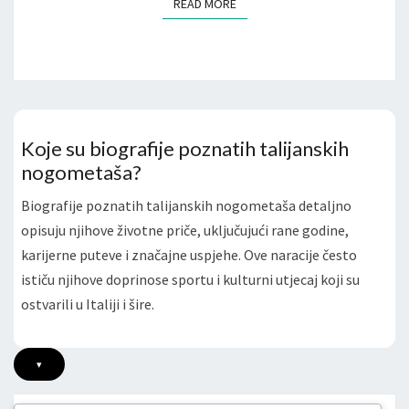
READ MORE
READ MORE
Koje su biografije poznatih talijanskih
nogometaša?
Biografije poznatih talijanskih nogometaša detaljno
opisuju njihove životne priče, uključujući rane godine,
karijerne puteve i značajne uspjehe. Ove naracije često
ističu njihove doprinose sportu i kulturni utjecaj koji su
ostvarili u Italiji i šire.
▾
Posts