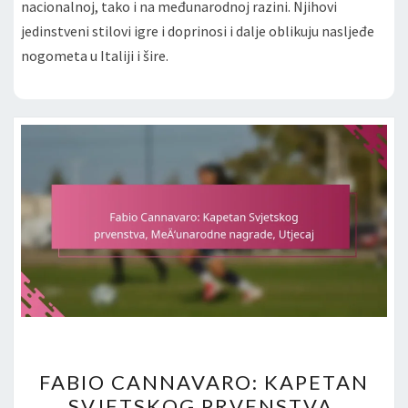
nacionalnoj, tako i na međunarodnoj razini. Njihovi
jedinstveni stilovi igre i doprinosi i dalje oblikuju nasljeđe
nogometa u Italiji i šire.
FABIO
FABIO CANNAVARO: KAPETAN
CANNAVARO:
SVJETSKOG PRVENSTVA,