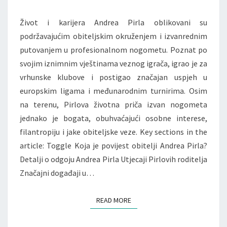
ŽIVOT
IZVAN
Život i karijera Andrea Pirla oblikovani su
TERENA
podržavajućim obiteljskim okruženjem i izvanrednim
putovanjem u profesionalnom nogometu. Poznat po
svojim iznimnim vještinama veznog igrača, igrao je za
vrhunske klubove i postigao značajan uspjeh u
europskim ligama i međunarodnim turnirima. Osim
na terenu, Pirlova životna priča izvan nogometa
jednako je bogata, obuhvaćajući osobne interese,
filantropiju i jake obiteljske veze. Key sections in the
article: Toggle Koja je povijest obitelji Andrea Pirla?
Detalji o odgoju Andrea Pirla Utjecaji Pirlovih roditelja
Značajni događaji u…
READ MORE
READ MORE