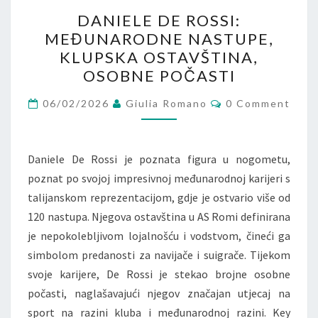
DANIELE
DANIELE DE ROSSI:
DE
MEĐUNARODNE NASTUPE,
ROSSI:
KLUPSKA OSTAVŠTINA,
MEĐUNARODNE
OSOBNE POČASTI
NASTUPE,
Comments
KLUPSKA
06/02/2026
Giulia Romano
0 Comment
OSTAVŠTINA,
OSOBNE
Daniele De Rossi je poznata figura u nogometu,
POČASTI
poznat po svojoj impresivnoj međunarodnoj karijeri s
talijanskom reprezentacijom, gdje je ostvario više od
120 nastupa. Njegova ostavština u AS Romi definirana
je nepokolebljivom lojalnošću i vodstvom, čineći ga
simbolom predanosti za navijače i suigrače. Tijekom
svoje karijere, De Rossi je stekao brojne osobne
počasti, naglašavajući njegov značajan utjecaj na
sport na razini kluba i međunarodnoj razini. Key