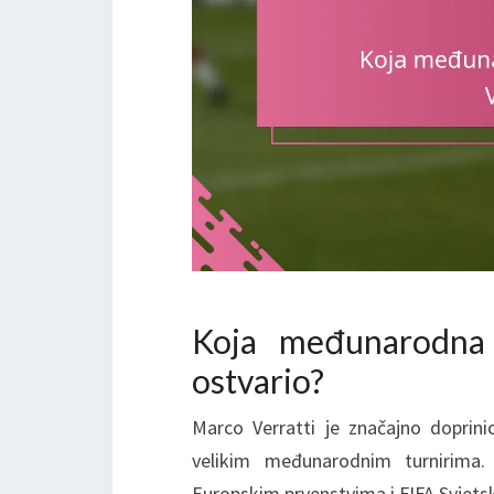
Koja međunarodna 
ostvario?
Marco Verratti je značajno doprinio
velikim međunarodnim turnirima.
Europskim prvenstvima i FIFA Svjetsk