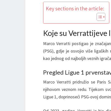
Key sections in the article:
Koje su Verrattijeve l
Marco Verratti postigao je značaja
(PSG), gdje je osvojio više ligaških 
kao jednog od najboljih veznih igrač
Pregled Ligue 1 prvensta
Marco Verratti pridružio se Paris S
njihovom veznom redu. Tijekom svo
Ligue 1, doprinoseći PSG-ovoj domi
Od 2023. godine, Verratti je bio di