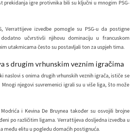
t prekidanja igre protivnika bili su ključni u mnogim PSG-
6, Verrattijeve izvedbe pomogle su PSG-u da postigne
 dodatno učvrstivši njihovu dominaciju u francuskom
nim utakmicama često su postavljali ton za uspjeh tima.
va s drugim vrhunskim veznim igračima
ki naslovi s onima drugih vrhunskih veznih igrača, ističe se
 Mnogi njegovi suvremenici igrali su u više liga, što može
 Modrića i Kevina De Bruynea također su osvojili brojne
eđeni po različitim ligama. Verrattijeva dosljedna izvedba u
ga među elitu u pogledu domaćih postignuća.