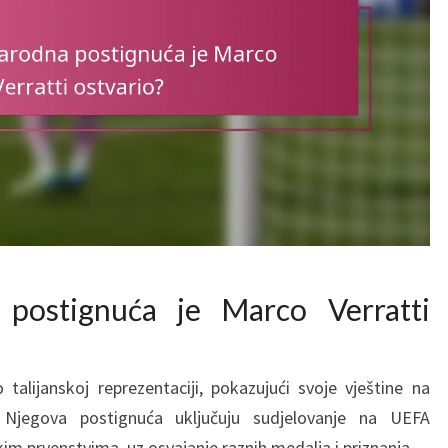
postignuća je Marco Verratti
 talijanskoj reprezentaciji, pokazujući svoje vještine na
 Njegova postignuća uključuju sudjelovanje na UEFA
im prvenstvima, uz osvajanje raznih medalja i priznanja.