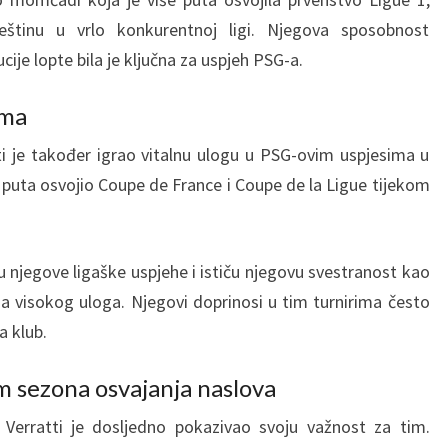
ještinu u vrlo konkurentnoj ligi. Njegova sposobnost
ucije lopte bila je ključna za uspjeh PSG-a.
ima
tti je također igrao vitalnu ulogu u PSG-ovim uspjesima u
uta osvojio Coupe de France i Coupe de la Ligue tijekom
njegove ligaške uspjehe i ističu njegovu svestranost kao
a visokog uloga. Njegovi doprinosi u tim turnirima često
a klub.
m sezona osvajanja naslova
 Verratti je dosljedno pokazivao svoju važnost za tim.