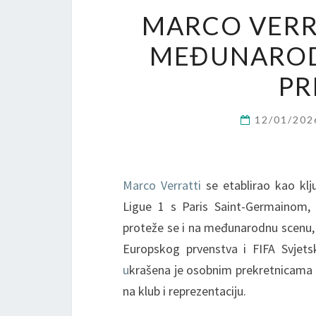
MARCO VERRA
MEĐUNARODN
PR
12/01/20
Marco Verratti
se etablirao kao klj
Ligue 1 s Paris Saint-Germainom, g
proteže se i na međunarodnu scenu, p
Europskog prvenstva i FIFA Svjets
u
krašena je osobnim prekretnicama k
na klub i reprezentaciju.