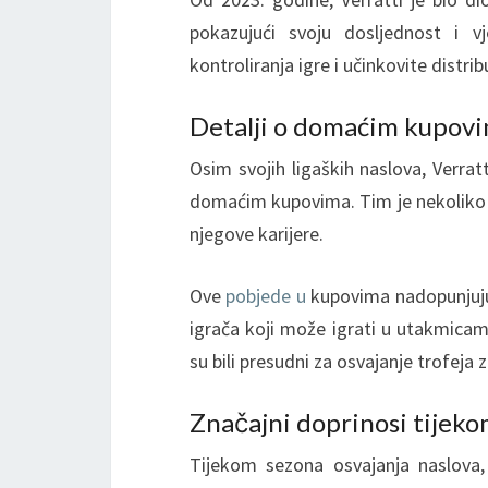
pokazujući svoju dosljednost i v
kontroliranja igre i učinkovite distrib
Detalji o domaćim kupov
Osim svojih ligaških naslova, Verra
domaćim kupovima. Tim je nekoliko p
njegove karijere.
Ove
pobjede u
kupovima nadopunjuju 
igrača koji može igrati u utakmicam
su bili presudni za osvajanje trofeja z
Značajni doprinosi tijeko
Tijekom sezona osvajanja naslova,