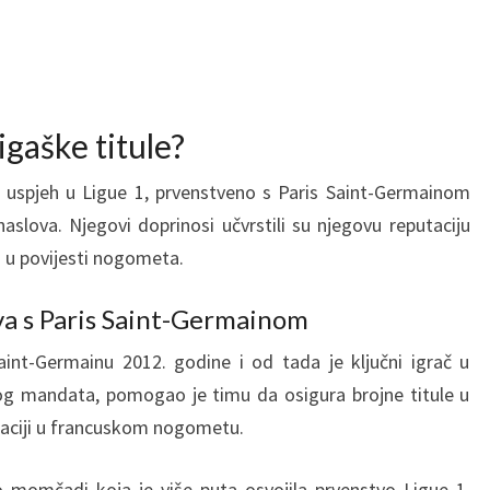
igaške titule?
n uspjeh u Ligue 1, prvenstveno s Paris Saint-Germainom
naslova. Njegovi doprinosi učvrstili su njegovu reputaciju
a u povijesti nogometa.
va s Paris Saint-Germainom
aint-Germainu 2012. godine i od tada je ključni igrač u
g mandata, pomogao je timu da osigura brojne titule u
naciji u francuskom nogometu.
o momčadi koja je više puta osvojila prvenstvo Ligue 1,