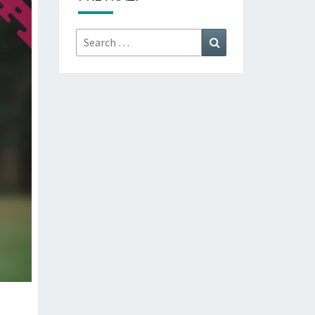
Search
Search
for: