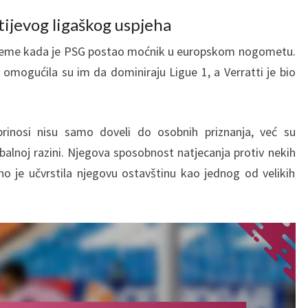
tijevog ligaškog uspjeha
 vrijeme kada je PSG postao moćnik u europskom nogometu.
 omogućila su im da dominiraju Ligue 1, a Verratti je bio
oprinosi nisu samo doveli do osobnih priznanja, već su
obalnoj razini. Njegova sposobnost natjecanja protiv nekih
o je učvrstila njegovu ostavštinu kao jednog od velikih