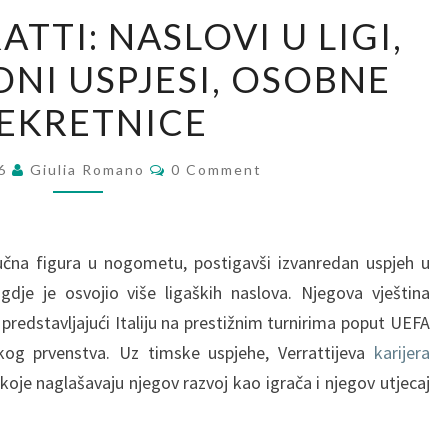
MARCO
TTI: NASLOVI U LIGI,
VERRATTI:
I USPJESI, OSOBNE
NASLOVI
U
EKRETNICE
LIGI,
MEĐUNARODNI
Comments
26
Giulia Romano
0 Comment
USPJESI,
OSOBNE
PREKRETNICE
učna figura u nogometu, postigavši izvanredan uspjeh u
dje je osvojio više ligaških naslova. Njegova vještina
redstavljajući Italiju na prestižnim turnirima poput UEFA
kog prvenstva. Uz timske uspjehe, Verrattijeva
karijera
oje naglašavaju njegov razvoj kao igrača i njegov utjecaj