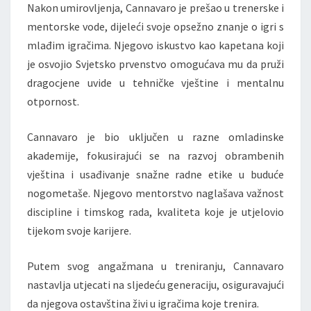
Nakon umirovljenja, Cannavaro je prešao u trenerske i
mentorske vode, dijeleći svoje opsežno znanje o igri s
mlađim igračima. Njegovo iskustvo kao kapetana koji
je osvojio Svjetsko prvenstvo omogućava mu da pruži
dragocjene uvide u tehničke vještine i mentalnu
otpornost.
Cannavaro je bio uključen u razne omladinske
akademije, fokusirajući se na razvoj obrambenih
vještina i usađivanje snažne radne etike u buduće
nogometaše. Njegovo mentorstvo naglašava važnost
discipline i timskog rada, kvaliteta koje je utjelovio
tijekom svoje karijere.
Putem svog angažmana u treniranju, Cannavaro
nastavlja utjecati na sljedeću generaciju, osiguravajući
da njegova ostavština živi u igračima koje trenira.