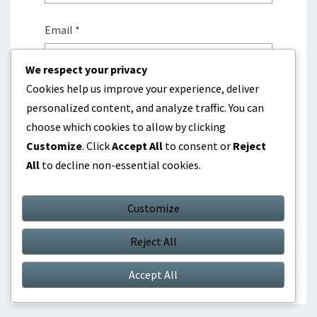
Email
*
We respect your privacy
Cookies help us improve your experience, deliver
Website
personalized content, and analyze traffic. You can
choose which cookies to allow by clicking
Customize
. Click
Accept All
to consent or
Reject
Save my name, email, and website in this
All
to decline non-essential cookies.
browser for the next time I comment.
Customize
Reject All
Accept All