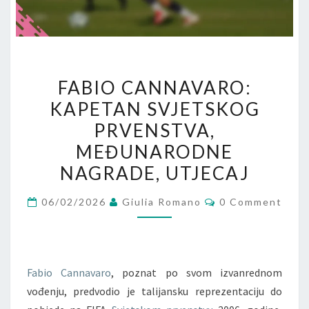
FABIO
FABIO CANNAVARO:
CANNAVARO:
KAPETAN SVJETSKOG
KAPETAN
PRVENSTVA,
SVJETSKOG
PRVENSTVA,
MEĐUNARODNE
MEĐUNARODNE
NAGRADE, UTJECAJ
NAGRADE,
Comments
UTJECAJ
06/02/2026
Giulia Romano
0 Comment
Fabio Cannavaro
, poznat po svom izvanrednom
vođenju, predvodio je talijansku reprezentaciju do