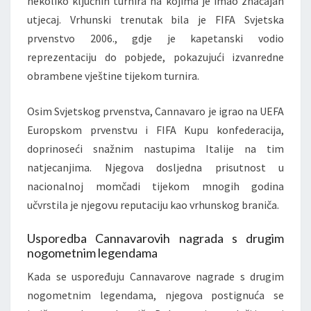
nekoliko ključnih turnira na kojima je imao značajan
utjecaj. Vrhunski trenutak bila je FIFA Svjetska
prvenstvo 2006., gdje je kapetanski vodio
reprezentaciju do pobjede, pokazujući izvanredne
obrambene vještine tijekom turnira.
Osim Svjetskog prvenstva, Cannavaro je igrao na UEFA
Europskom prvenstvu i FIFA Kupu konfederacija,
doprinoseći snažnim nastupima Italije na tim
natjecanjima. Njegova dosljedna prisutnost u
nacionalnoj momčadi tijekom mnogih godina
učvrstila je njegovu reputaciju kao vrhunskog braniča.
Usporedba Cannavarovih nagrada s drugim
nogometnim legendama
Kada se uspoređuju Cannavarove nagrade s drugim
nogometnim legendama, njegova postignuća se