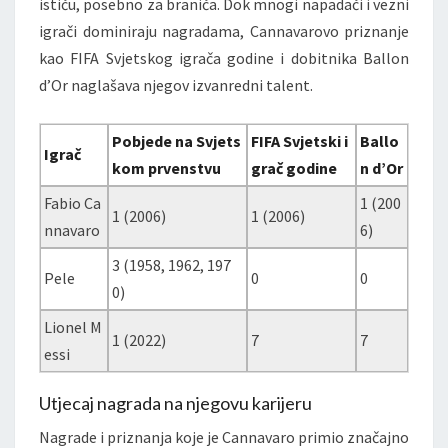
ističu, posebno za braniča. Dok mnogi napadači i vezni
igrači dominiraju nagradama, Cannavarovo priznanje
kao FIFA Svjetskog igrača godine i dobitnika Ballon
d’Or naglašava njegov izvanredni talent.
Pobjede na Svjets
FIFA Svjetski i
Ballo
Igrač
kom prvenstvu
grač godine
n d’Or
Fabio Ca
1 (200
1 (2006)
1 (2006)
nnavaro
6)
3 (1958, 1962, 197
Pele
0
0
0)
Lionel M
1 (2022)
7
7
essi
Utjecaj nagrada na njegovu karijeru
Nagrade i priznanja koje je Cannavaro primio značajno