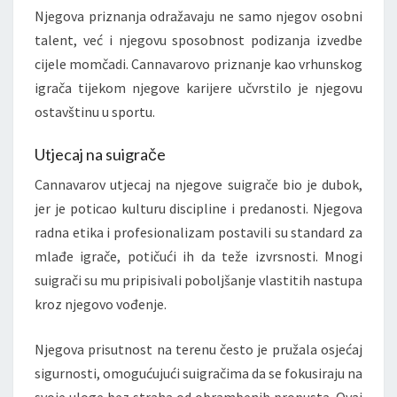
Njegova priznanja odražavaju ne samo njegov osobni
talent, već i njegovu sposobnost podizanja izvedbe
cijele momčadi. Cannavarovo priznanje kao vrhunskog
igrača tijekom njegove karijere učvrstilo je njegovu
ostavštinu u sportu.
Utjecaj na suigrače
Cannavarov utjecaj na njegove suigrače bio je dubok,
jer je poticao kulturu discipline i predanosti. Njegova
radna etika i profesionalizam postavili su standard za
mlađe igrače, potičući ih da teže izvrsnosti. Mnogi
suigrači su mu pripisivali poboljšanje vlastitih nastupa
kroz njegovo vođenje.
Njegova prisutnost na terenu često je pružala osjećaj
sigurnosti, omogućujući suigračima da se fokusiraju na
svoje uloge bez straha od obrambenih propusta. Ovaj