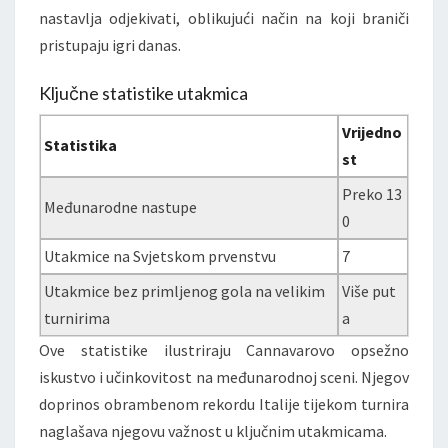
nastavlja odjekivati, oblikujući način na koji braniči
pristupaju igri danas.
Ključne statistike utakmica
Vrijedno
Statistika
st
Preko 13
Međunarodne nastupe
0
Utakmice na Svjetskom prvenstvu
7
Utakmice bez primljenog gola na velikim
Više put
turnirima
a
Ove statistike ilustriraju Cannavarovo opsežno
iskustvo i učinkovitost na međunarodnoj sceni. Njegov
doprinos obrambenom rekordu Italije tijekom turnira
naglašava njegovu važnost u ključnim utakmicama.