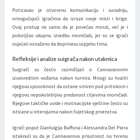
Poticavao je otvorenu komunikaciju i suradnju,
omogućujući igračima da izraze svoje misli i brige.
Ovaj pristup ne samo da je povećao moral, već je i
poboljšao ukupnu izvedbu momčadi, jer su se igrači
osjećali osnaženo da doprinesu uspjehu tima.
Refleksije i analize suigrača nakon utakmica
Suigrači su često razmišljali o Cannavarovim
izvanrednim vođama nakon turnira. Mnogi su hvalili
njegovu sposobnost da ostane smiren pod pritiskom i
njegovu nepokolebljivu predanost ciljevima momčadi.
Njegove taktičke uvide i motivacijske vještine često su
isticane u intervjuima nakon Svjetskog prvenstva.
Igrači poput Gianluigija Buffona i Alessandra Del Piera
istaknuli su da je Cannavarova prisutnost na terenu