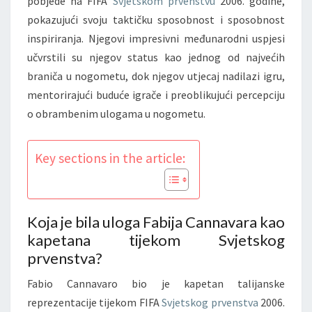
pobjede na FIFA
Svjetskom prvenstvu
2006. godine,
pokazujući svoju taktičku sposobnost i sposobnost
inspiriranja. Njegovi impresivni međunarodni uspjesi
učvrstili su njegov status kao jednog od najvećih
braniča u nogometu, dok njegov utjecaj nadilazi igru,
mentorirajući buduće igrače i preoblikujući percepciju
o obrambenim ulogama u nogometu.
Key sections in the article:
Koja je bila uloga Fabija Cannavara kao
kapetana tijekom Svjetskog
prvenstva?
Fabio Cannavaro bio je kapetan talijanske
reprezentacije tijekom FIFA
Svjetskog prvenstva
2006.