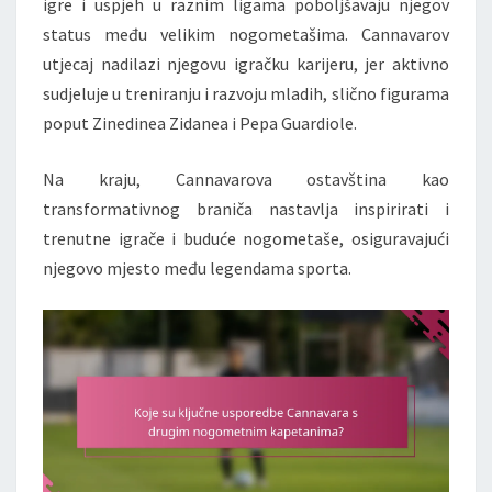
igre i uspjeh u raznim ligama poboljšavaju njegov
status među velikim nogometašima. Cannavarov
utjecaj nadilazi njegovu igračku karijeru, jer aktivno
sudjeluje u treniranju i razvoju mladih, slično figurama
poput Zinedinea Zidanea i Pepa Guardiole.
Na kraju, Cannavarova ostavština kao
transformativnog braniča nastavlja inspirirati i
trenutne igrače i buduće nogometaše, osiguravajući
njegovo mjesto među legendama sporta.