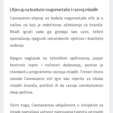
Utjecaj na buduće nogometaše i razvoj mladih
Cannavarov utjecaj na buduće nogometaše očit je u
načinu na koji je redefinirao očekivanja za braniče.
Mlađi igrači sada ga gledaju kao uzor, težeći
oponašanju njegovih obrambenih vještina i kvaliteta
vođenja.
Njegov naglasak na tehničkim vještinama, poput
kontrole lopte i točnosti dodavanja, postao je
standard u programima razvoja mladih. Treneri često
navode Cannavarov stil igre kao mjerilo za obuku
mladih braniča, potičući ih da razviju sveobuhvatan
skup vještina.
Osim toga, Cannavarova uključenost u inicijative za
mlade naglašava važnost njegovanja talenta od malih