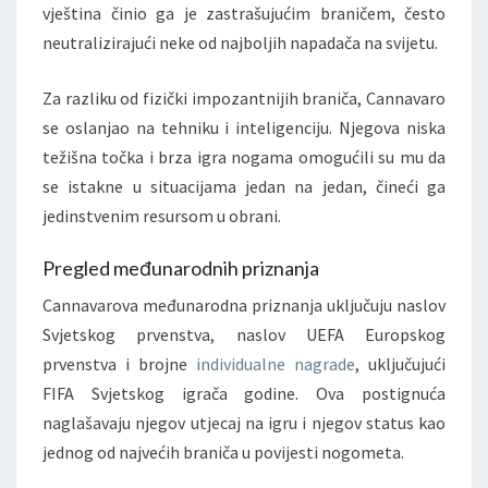
vještina činio ga je zastrašujućim braničem, često
neutralizirajući neke od najboljih napadača na svijetu.
Za razliku od fizički impozantnijih braniča, Cannavaro
se oslanjao na tehniku i inteligenciju. Njegova niska
težišna točka i brza igra nogama omogućili su mu da
se istakne u situacijama jedan na jedan, čineći ga
jedinstvenim resursom u obrani.
Pregled međunarodnih priznanja
Cannavarova međunarodna priznanja uključuju naslov
Svjetskog prvenstva, naslov UEFA Europskog
prvenstva i brojne
individualne nagrade
, uključujući
FIFA Svjetskog igrača godine. Ova postignuća
naglašavaju njegov utjecaj na igru i njegov status kao
jednog od najvećih braniča u povijesti nogometa.