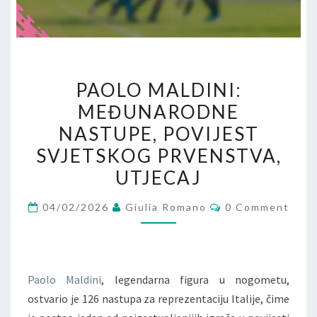
PAOLO
PAOLO MALDINI:
MALDINI:
MEĐUNARODNE
MEĐUNARODNE
NASTUPE, POVIJEST
NASTUPE,
POVIJEST
SVJETSKOG PRVENSTVA,
SVJETSKOG
UTJECAJ
PRVENSTVA,
Comments
UTJECAJ
04/02/2026
Giulia Romano
0 Comment
Paolo Maldini
, legendarna figura u nogometu,
ostvario je 126 nastupa za reprezentaciju Italije, čime