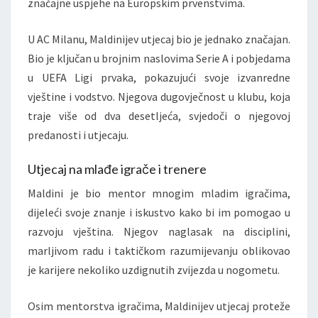
značajne uspjehe na Europskim prvenstvima.
U AC Milanu, Maldinijev utjecaj bio je jednako značajan.
Bio je ključan u brojnim naslovima Serie A i pobjedama
u UEFA Ligi prvaka, pokazujući svoje izvanredne
vještine i vodstvo. Njegova dugovječnost u klubu, koja
traje više od dva desetljeća, svjedoči o njegovoj
predanosti i utjecaju.
Utjecaj na mlađe igrače i trenere
Maldini je bio mentor mnogim mladim igračima,
dijeleći svoje znanje i iskustvo kako bi im pomogao u
razvoju vještina. Njegov naglasak na disciplini,
marljivom radu i taktičkom razumijevanju oblikovao
je karijere nekoliko uzdignutih zvijezda u nogometu.
Osim mentorstva igračima, Maldinijev utjecaj proteže