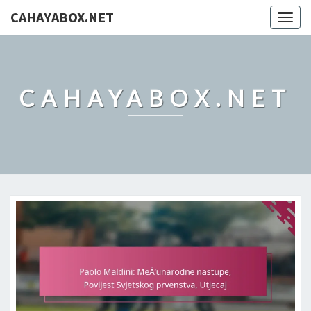
CAHAYABOX.NET
Togg
navig
CAHAYABOX.NET