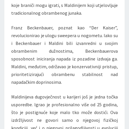
koje braniči mogu igrati, s Maldinijem koji utjelovljuje
tradicionalnog obrambenog junaka.
Franz Beckenbauer, poznat kao “Der Kaiser”,
revolucionirao je ulogu sweepera u nogometu. Iako su
i Beckenbauer i Maldini bili izvanredni u svojim
obrambenim dužnostima, Beckenbauerova
sposobnost iniciranja napada iz pozadine izdvaja ga.
Maldini, međutim, održavao je konzervativniji pristup,
prioritetizirajući obrambenu stabilnost nad
napadačkim doprinosima.
Maldinijeva dugovječnost u karijeri još je jedna točka
usporedbe. Igrao je profesionalno više od 25 godina,
što je postignuće koje malo tko može dostići. Ova
izdržljivost ne govori samo o njegovoj fizičkoj
kondiciji, već i o njegovoj prilagodljivosti u evoluciji