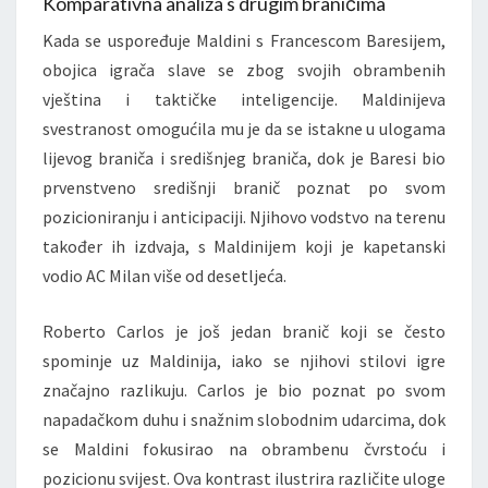
Komparativna analiza s drugim braničima
Kada se uspoređuje Maldini s Francescom Baresijem,
obojica igrača slave se zbog svojih obrambenih
vještina i taktičke inteligencije. Maldinijeva
svestranost omogućila mu je da se istakne u ulogama
lijevog braniča i središnjeg braniča, dok je Baresi bio
prvenstveno središnji branič poznat po svom
pozicioniranju i anticipaciji. Njihovo vodstvo na terenu
također ih izdvaja, s Maldinijem koji je kapetanski
vodio AC Milan više od desetljeća.
Roberto Carlos je još jedan branič koji se često
spominje uz Maldinija, iako se njihovi stilovi igre
značajno razlikuju. Carlos je bio poznat po svom
napadačkom duhu i snažnim slobodnim udarcima, dok
se Maldini fokusirao na obrambenu čvrstoću i
pozicionu svijest. Ova kontrast ilustrira različite uloge