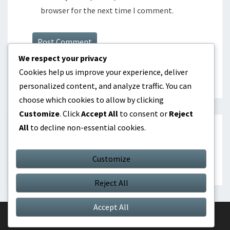
browser for the next time I comment.
We respect your privacy
Cookies help us improve your experience, deliver
personalized content, and analyze traffic. You can
choose which cookies to allow by clicking
Customize
. Click
Accept All
to consent or
Reject
All
to decline non-essential cookies.
PRETRAŽI
Customize
Search
Search
for:
Reject All
Accept All
© 2026
|
Proudly Powered by
WordPress
|
Theme:
Nisarg