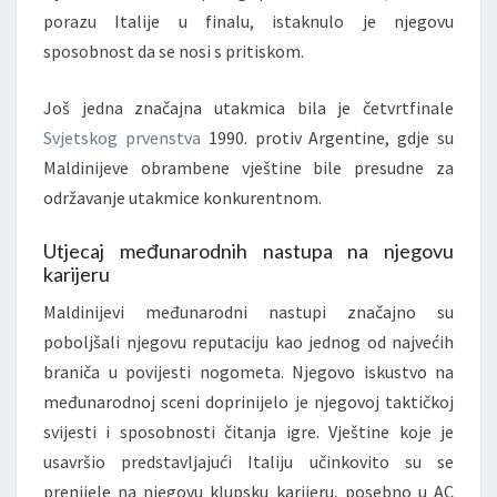
porazu Italije u finalu, istaknulo je njegovu
sposobnost da se nosi s pritiskom.
Još jedna značajna utakmica bila je četvrtfinale
Svjetskog prvenstva
1990. protiv Argentine, gdje su
Maldinijeve obrambene vještine bile presudne za
održavanje utakmice konkurentnom.
Utjecaj međunarodnih nastupa na njegovu
karijeru
Maldinijevi međunarodni nastupi značajno su
poboljšali njegovu reputaciju kao jednog od najvećih
braniča u povijesti nogometa. Njegovo iskustvo na
međunarodnoj sceni doprinijelo je njegovoj taktičkoj
svijesti i sposobnosti čitanja igre. Vještine koje je
usavršio predstavljajući Italiju učinkovito su se
prenijele na njegovu klupsku karijeru, posebno u AC