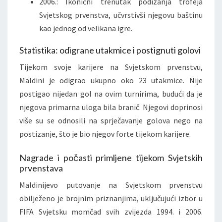
2006.: Ikonični trenutak podizanja trofeja
Svjetskog prvenstva, učvrstivši njegovu baštinu
kao jednog od velikana igre.
Statistika: odigrane utakmice i postignuti golovi
Tijekom svoje karijere na Svjetskom prvenstvu,
Maldini je odigrao ukupno oko 23 utakmice. Nije
postigao nijedan gol na ovim turnirima, budući da je
njegova primarna uloga bila branič. Njegovi doprinosi
više su se odnosili na sprječavanje golova nego na
postizanje, što je bio njegov forte tijekom karijere.
Nagrade i počasti primljene tijekom Svjetskih
prvenstava
Maldinijevo putovanje na Svjetskom prvenstvu
obilježeno je brojnim priznanjima, uključujući izbor u
FIFA Svjetsku momčad svih zvijezda 1994. i 2006.