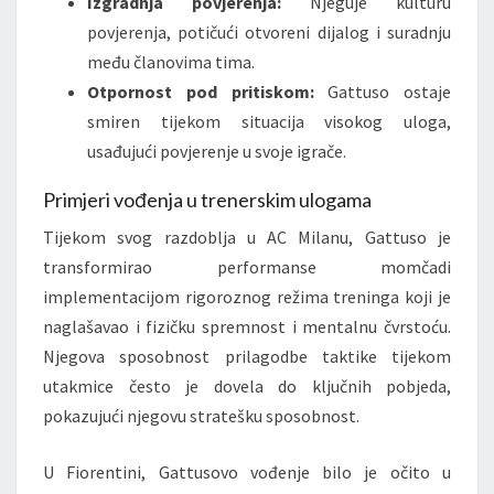
Izgradnja povjerenja:
Njeguje kulturu
povjerenja, potičući otvoreni dijalog i suradnju
među članovima tima.
Otpornost pod pritiskom:
Gattuso ostaje
smiren tijekom situacija visokog uloga,
usađujući povjerenje u svoje igrače.
Primjeri vođenja u trenerskim ulogama
Tijekom svog razdoblja u AC Milanu, Gattuso je
transformirao performanse momčadi
implementacijom rigoroznog režima treninga koji je
naglašavao i fizičku spremnost i mentalnu čvrstoću.
Njegova sposobnost prilagodbe taktike tijekom
utakmice često je dovela do ključnih pobjeda,
pokazujući njegovu stratešku sposobnost.
U Fiorentini, Gattusovo vođenje bilo je očito u