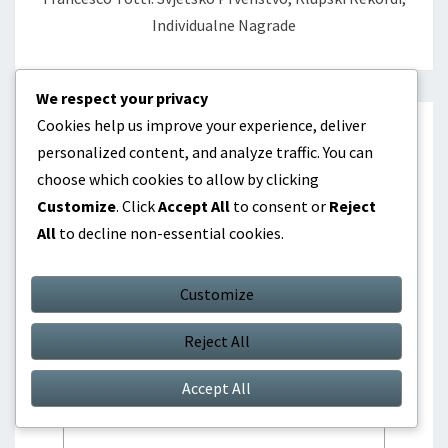
Individualne Nagrade
We respect your privacy
Cookies help us improve your experience, deliver
personalized content, and analyze traffic. You can
Leave a Reply
choose which cookies to allow by clicking
Customize
. Click
Accept All
to consent or
Reject
Your email address will not be published.
All
to decline non-essential cookies.
Required fields are marked
*
Comment
*
Customize
Reject All
Accept All