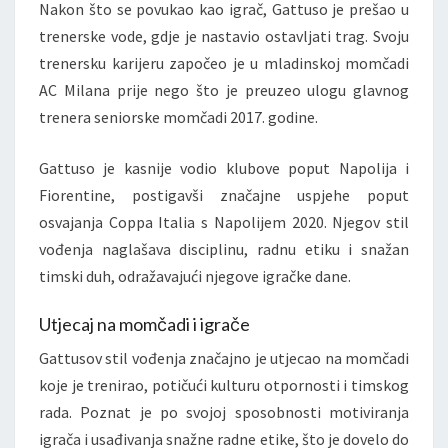
Nakon što se povukao kao igrač, Gattuso je prešao u
trenerske vode, gdje je nastavio ostavljati trag. Svoju
trenersku karijeru započeo je u mladinskoj momčadi
AC Milana prije nego što je preuzeo ulogu glavnog
trenera seniorske momčadi 2017. godine.
Gattuso je kasnije vodio klubove poput Napolija i
Fiorentine, postigavši značajne uspjehe poput
osvajanja Coppa Italia s Napolijem 2020. Njegov stil
vođenja naglašava disciplinu, radnu etiku i snažan
timski duh, odražavajući njegove igračke dane.
Utjecaj na momčadi i igrače
Gattusov stil vođenja značajno je utjecao na momčadi
koje je trenirao, potičući kulturu otpornosti i timskog
rada. Poznat je po svojoj sposobnosti motiviranja
igrača i usađivanja snažne radne etike, što je dovelo do