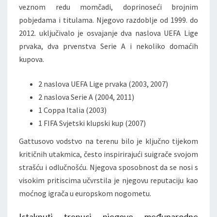
veznom redu momčadi, doprinoseći brojnim
pobjedama i titulama. Njegovo razdoblje od 1999. do
2012. uključivalo je osvajanje dva naslova UEFA Lige
prvaka, dva prvenstva Serie A i nekoliko domaćih
kupova.
2 naslova UEFA Lige prvaka (2003, 2007)
2 naslova Serie A (2004, 2011)
1 Coppa Italia (2003)
1 FIFA Svjetski klupski kup (2007)
Gattusovo vodstvo na terenu bilo je ključno tijekom
kritičnih utakmica, često inspirirajući suigrače svojom
strašću i odlučnošću. Njegova sposobnost da se nosi s
visokim pritiscima učvrstila je njegovu reputaciju kao
moćnog igrača u europskom nogometu.
Istaknuti trenuci njegove međunarodne