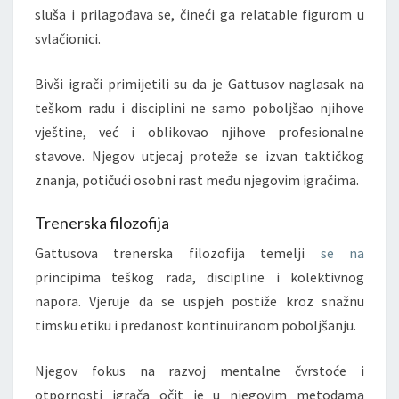
sluša i prilagođava se, čineći ga relatable figurom u
svlačionici.
Bivši igrači primijetili su da je Gattusov naglasak na
teškom radu i disciplini ne samo poboljšao njihove
vještine, već i oblikovao njihove profesionalne
stavove. Njegov utjecaj proteže se izvan taktičkog
znanja, potičući osobni rast među njegovim igračima.
Trenerska filozofija
Gattusova trenerska filozofija temelji
se na
principima teškog rada, discipline i kolektivnog
napora. Vjeruje da se uspjeh postiže kroz snažnu
timsku etiku i predanost kontinuiranom poboljšanju.
Njegov fokus na razvoj mentalne čvrstoće i
otpornosti igrača očit je u njegovim metodama