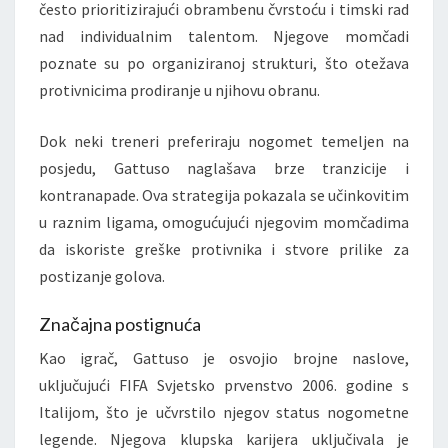
često prioritizirajući obrambenu čvrstoću i timski rad
nad individualnim talentom. Njegove momčadi
poznate su po organiziranoj strukturi, što otežava
protivnicima prodiranje u njihovu obranu.
Dok neki treneri preferiraju nogomet temeljen na
posjedu, Gattuso naglašava brze tranzicije i
kontranapade. Ova strategija pokazala se učinkovitim
u raznim ligama, omogućujući njegovim momčadima
da iskoriste greške protivnika i stvore prilike za
postizanje golova.
Značajna postignuća
Kao igrač, Gattuso je osvojio brojne naslove,
uključujući FIFA Svjetsko prvenstvo 2006. godine s
Italijom, što je učvrstilo njegov status nogometne
legende. Njegova klupska karijera uključivala je