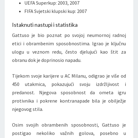
UEFA Superkup: 2003, 2007
FIFA Svjetski klupski kup: 2007
Istaknuti nastupi i statistika
Gattuso je bio poznat po svojoj neumornoj radnoj
etici i obrambenim sposobnostima. Igrao je ključnu
ulogu u veznom redu, često djelujući kao štit za
obranu dok je doprinosio napadu.
Tijekom svoje karijere u AC Milanu, odigrao je više od
450 utakmica, pokazujući svoju izdržljivost i
predanost. Njegova sposobnost da ometa igru
protivnika i pokrene kontranapade bila je obilježje
njegovog stila.
Osim svojih obrambenih sposobnosti, Gattuso je
postigao nekoliko važnih golova, posebno u