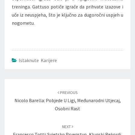
treninga. Gattuso potiče igrače da prihvate izazove i
uče iz neuspjeha, što je ključno za dugoročni uspjeh u
nogometu.
Istaknute Karijere
Post
navigation
PREVIOUS
Nicolo Barella: Pobjede U Ligi, Međunarodni Utjecaj,
Osobni Rast
NEXT
Francesco Totti: Svjetsko Prvenstvo, Klupski Rekordi,