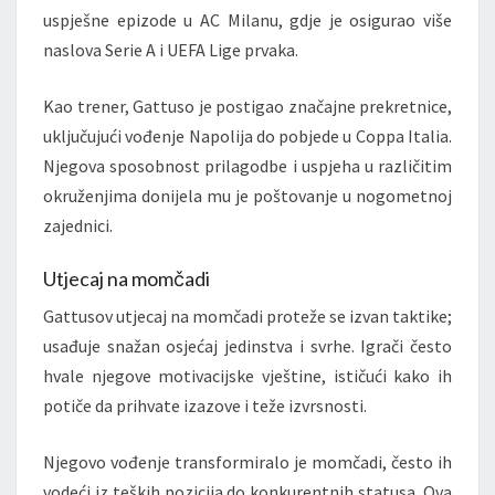
uspješne epizode u AC Milanu, gdje je osigurao više
naslova Serie A i UEFA Lige prvaka.
Kao trener, Gattuso je postigao značajne prekretnice,
uključujući vođenje Napolija do pobjede u Coppa Italia.
Njegova sposobnost prilagodbe i uspjeha u različitim
okruženjima donijela mu je poštovanje u nogometnoj
zajednici.
Utjecaj na momčadi
Gattusov utjecaj na momčadi proteže se izvan taktike;
usađuje snažan osjećaj jedinstva i svrhe. Igrači često
hvale njegove motivacijske vještine, ističući kako ih
potiče da prihvate izazove i teže izvrsnosti.
Njegovo vođenje transformiralo je momčadi, često ih
vodeći iz teških pozicija do konkurentnih statusa. Ova