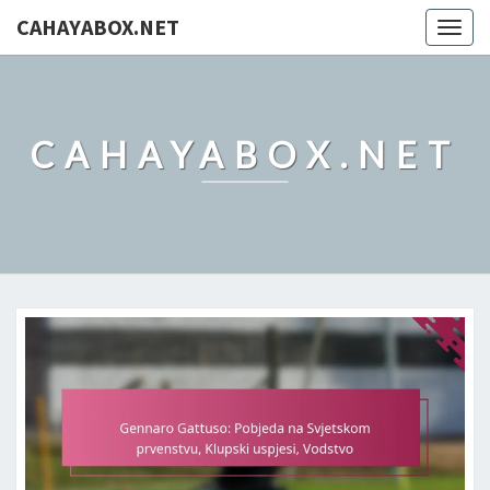
CAHAYABOX.NET
Togg
navig
CAHAYABOX.NET