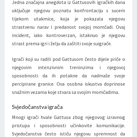
Jedna značajna anegdota iz Gattusovih igračkih dana
uključuje njegovu poznatu konfrontaciju s sucem
tijekom utakmice, koja je pokazala njegovu
strastvenu narav i predanost svojoj momčadi. Ovaj
incident, iako kontroverzan, istaknuo je njegovu
strast prema igri i želju da zaštiti svoje suigrače.
Igrači koji su radili pod Gattusom često dijele priče o
njegovim intenzivnim treninzima i njegovoj
sposobnosti da ih potakne da nadmaše svoje
percipirane granice. Ova osobna iskustva doprinose
snažnim vezama koje stvara sa svojim momčadima.
Svjedočanstva igrača
Mnogi igrači hvale Gattusa zbog njegovog izravnog
pristupa i sposobnosti učinkovite komunikacije.
Svjedočanstva često ističu njegovu spremnost da