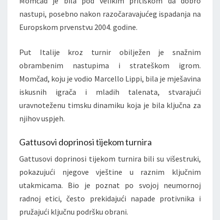
Momčad je bila pod velikim pritiskom da dobro
nastupi, posebno nakon razočaravajućeg ispadanja na
Europskom prvenstvu 2004. godine.
Put Italije kroz turnir obilježen je snažnim
obrambenim nastupima i strateškom igrom.
Momčad, koju je vodio Marcello Lippi, bila je mješavina
iskusnih igrača i mladih talenata, stvarajući
uravnoteženu timsku dinamiku koja je bila ključna za
njihov uspjeh.
Gattusovi doprinosi tijekom turnira
Gattusovi doprinosi tijekom turnira bili su višestruki,
pokazujući njegove vještine u raznim ključnim
utakmicama. Bio je poznat po svojoj neumornoj
radnoj etici, često prekidajući napade protivnika i
pružajući ključnu podršku obrani.