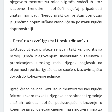
njegovom mentorstvu mladih igrača, vodeći ih kroz
izazovne trenutke i potičući osjećaj pripadnosti
unutar momčadi. Njegov praktičan pristup pomogao
je igračima poput Dušana Vlahovića da postanu ključni
doprinositelji.
Utjecaj na razvoj igrača i timsku dinamiku
Gattusov utjecaj proteže se izvan taktike; prioritizira
razvoj igrača njegovanjem individualnih talenata i
promicanjem timskog rada. Njegov naglasak na
otpornosti potiče igrače da se suoče s izazovima, što
dovodi do kohezivnije jedinice.
Igrači često navode Gattusovo mentorstvo kao ključni
faktor u svom razvoju. Njegova sposobnost izgradnje
snažnih odnosa potiče podržavajuće okruženje u
kojem se igrači osjećaju cijenjenima i motiviranima za