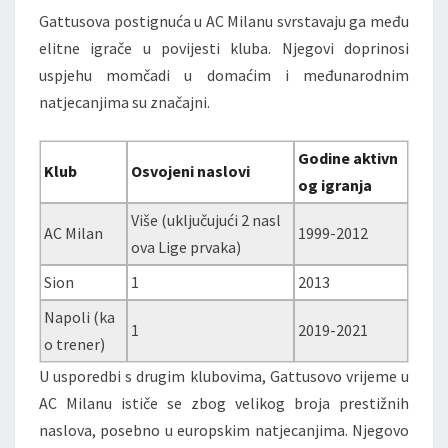
Gattusova postignuća u AC Milanu svrstavaju ga među
elitne igrače u povijesti kluba. Njegovi doprinosi
uspjehu momčadi u domaćim i međunarodnim
natjecanjima su značajni.
Godine aktivn
Klub
Osvojeni naslovi
og igranja
Više (uključujući 2 nasl
AC Milan
1999-2012
ova Lige prvaka)
Sion
1
2013
Napoli (ka
1
2019-2021
o trener)
U usporedbi s drugim klubovima, Gattusovo vrijeme u
AC Milanu ističe se zbog velikog broja prestižnih
naslova, posebno u europskim natjecanjima. Njegovo