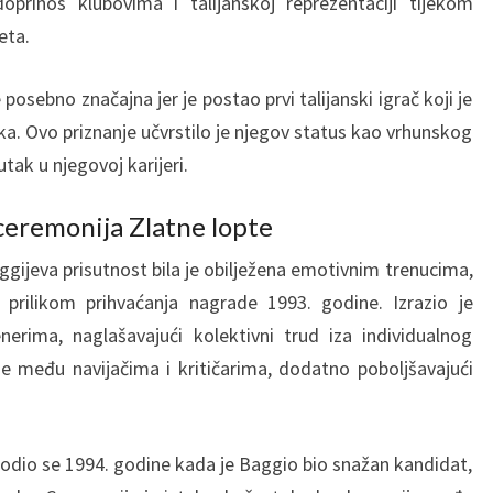
oprinos klubovima i talijanskoj reprezentaciji tijekom
eta.
posebno značajna jer je postao prvi talijanski igrač koji je
a. Ovo priznanje učvrstilo je njegov status kao vrhunskog
utak u njegovoj karijeri.
ceremonija Zlatne lopte
gijeva prisutnost bila je obilježena emotivnim trenucima,
rilikom prihvaćanja nagrade 1993. godine. Izrazio je
nerima, naglašavajući kolektivni trud iza individualnog
e među navijačima i kritičarima, dodatno poboljšavajući
dio se 1994. godine kada je Baggio bio snažan kandidat,