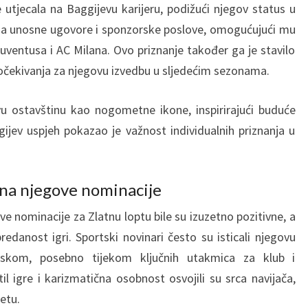
e utjecala na Baggijevu karijeru, podižući njegov status u
 za unosne ugovore i sponzorske poslove, omogućujući mu
uventusa i AC Milana. Ovo priznanje također ga je stavilo
 očekivanja za njegovu izvedbu u sljedećim sezonama.
vu ostavštinu kao nogometne ikone, inspirirajući buduće
aggijev uspjeh pokazao je važnost individualnih priznanja u
a na njegove nominacije
ve nominacije za Zlatnu loptu bile su izuzetno pozitivne, a
redanost igri. Sportski novinari često su isticali njegovu
skom, posebno tijekom ključnih utakmica za klub i
il igre i karizmatična osobnost osvojili su srca navijača,
etu.