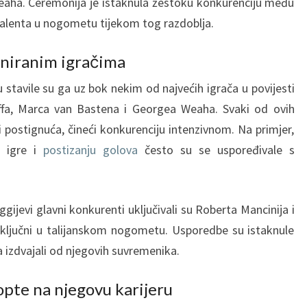
Weaha. Ceremonija je istaknula žestoku konkurenciju među
 talenta u nogometu tijekom tog razdoblja.
niranim igračima
 stavile su ga uz bok nekim od najvećih igrača u povijesti
ffa, Marca van Bastena i Georgea Weaha. Svaki od ovih
i postignuća, čineći konkurenciju intenzivnom. Na primjer,
u igre i
postizanju golova
često su se uspoređivale s
ijevi glavni konkurenti uključivali su Roberta Mancinija i
li ključni u talijanskom nogometu. Usporedbe su istaknule
ga izdvajali od njegovih suvremenika.
opte na njegovu karijeru