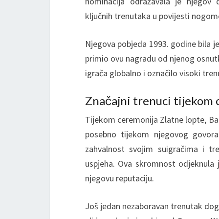
nominacija odražavala je njegov d
ključnih trenutaka u povijesti nogom
Njegova pobjeda 1993. godine bila je 
primio ovu nagradu od njenog osnutk
igrača globalno i označilo visoki tren
Značajni trenuci tijekom 
Tijekom ceremonija Zlatne lopte, Bag
posebno tijekom njegovog govora p
zahvalnost svojim suigračima i tre
uspjeha. Ova skromnost odjeknula j
njegovu reputaciju.
Još jedan nezaboravan trenutak dogo