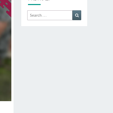
Search
Search
for: