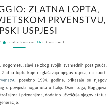
ROBERTO
GIO: ZLATNA LOPTA,
BAGGIO:
VJETSKOM PRVENSTVU,
ZLATNA
LOPTA,
PSKI USPJESI
NASTUPI
NA
Comments
26
Giulia Romano
0 Comment
SVJETSKOM
PRVENSTVU,
KLUPSKI
 nogometu, slavi se zbog svojih izvanrednih postignuća,
USPJESI
a Zlatnu loptu koje naglašavaju njegov utjecaj na sport.
rvenstvu
, posebno 1994. godine, prikazale su njegov
trag u povijesti nogometa u Italiji. Osim toga, Baggijeva
 trofejima i priznanjima, dodatno učvršćuje njegov status
generacije.