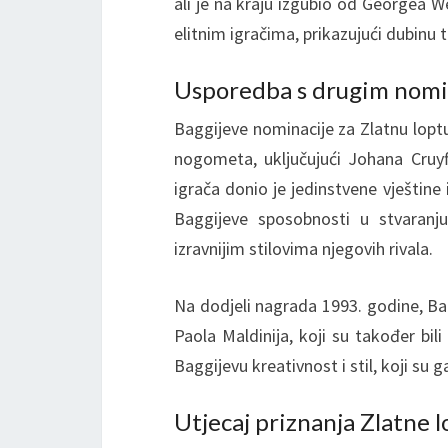
ali je na kraju izgubio od Georgea 
elitnim igračima, prikazujući dubinu
Usporedba s drugim nomi
Baggijeve nominacije za Zlatnu loptu
nogometa, uključujući Johana Cruy
igrača donio je jedinstvene vještine 
Baggijeve sposobnosti u stvaranj
izravnijim stilovima njegovih rivala.
Na dodjeli nagrada 1993. godine, Bagg
Paola Maldinija, koji su također bi
Baggijevu kreativnost i stil, koji su 
Utjecaj priznanja Zlatne l